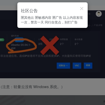
社区公告
🈲其他云 🈲敏感内容 🈲广告 以上内容发现
一次，禁言一天 同行自觉点，别打广告
（注意：轻量云没有 Windows 系统。）