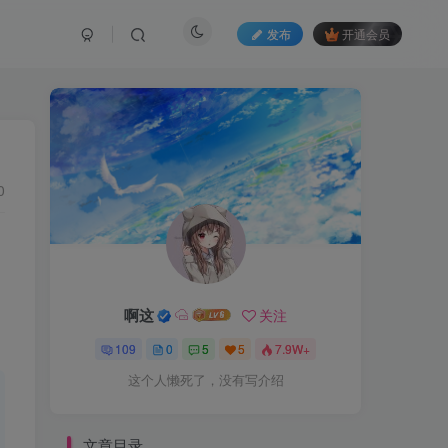
发布
开通会员
0
啊这
关注
109
0
5
5
7.9W+
这个人懒死了，没有写介绍
文章目录